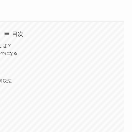
目次
とは？
ーでになる
解決法