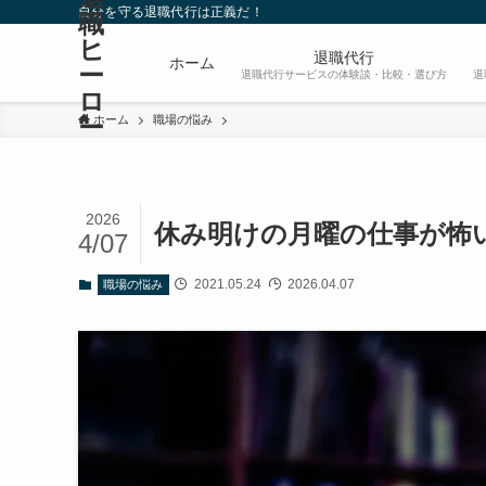
自分を守る退職代行は正義だ！
職
ヒ
退職代行
ホーム
ー
退職代行サービスの体験談・比較・選び方
退
ロ
ー
ホーム
職場の悩み
2026
休み明けの月曜の仕事が怖
4/07
2021.05.24
2026.04.07
職場の悩み