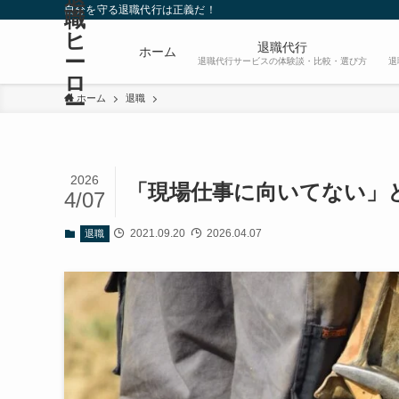
自分を守る退職代行は正義だ！
職
ヒ
退職代行
ホーム
ー
退職代行サービスの体験談・比較・選び方
退
ロ
ー
ホーム
退職
2026
「現場仕事に向いてない」
4/07
2021.09.20
2026.04.07
退職