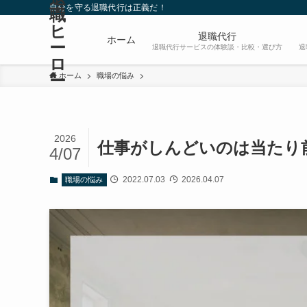
自分を守る退職代行は正義だ！
職
ヒ
退職代行
ホーム
ー
退職代行サービスの体験談・比較・選び方
退
ロ
ー
ホーム
職場の悩み
2026
仕事がしんどいのは当たり
4/07
2022.07.03
2026.04.07
職場の悩み