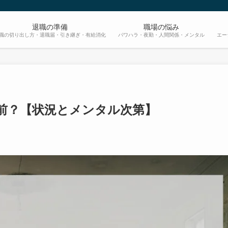
退職の準備
職場の悩み
職の切り出し方・退職届・引き継ぎ・有給消化
パワハラ・夜勤・人間関係・メンタル
エー
前？【状況とメンタル次第】