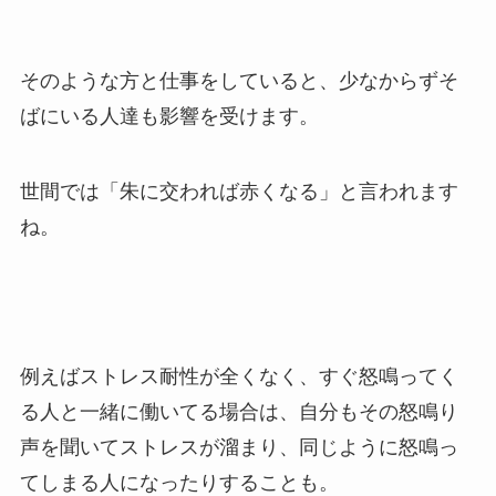
そのような方と仕事をしていると、少なからずそ
ばにいる人達も影響を受けます。
世間では「朱に交われば赤くなる」と言われます
ね。
例えばストレス耐性が全くなく、すぐ怒鳴ってく
る人と一緒に働いてる場合は、自分もその怒鳴り
声を聞いてストレスが溜まり、同じように怒鳴っ
てしまる人になったりすることも。