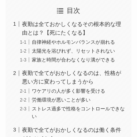
目次
夜勤は全ておかしくなるその根本的な理
由とは？【死にたくなる】
自律神経やホルモンバランスが崩れる
太陽光を浴びれず、リセットされない
家族と時間が合わなくなり溝ができる
夜勤で全てがおかしくなるのは、性格が
悪い方に変わってしまうから
ワケアリの人が多く影響を受ける
労働環境が悪いことが多い
ストレス過多で性格をコントロールできな
い
夜勤で全てがおかしくなるのは働く条件