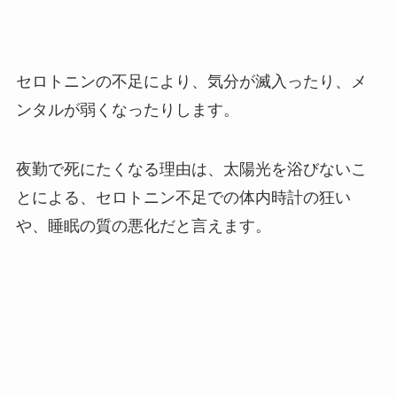
セロトニンの不足により、気分が滅入ったり、メ
ンタルが弱くなったりします。
夜勤で死にたくなる理由は、太陽光を浴びないこ
とによる、セロトニン不足での体内時計の狂い
や、睡眠の質の悪化だと言えます。