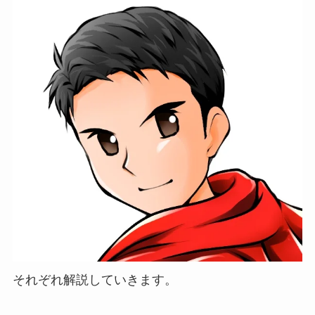
それぞれ解説していきます。