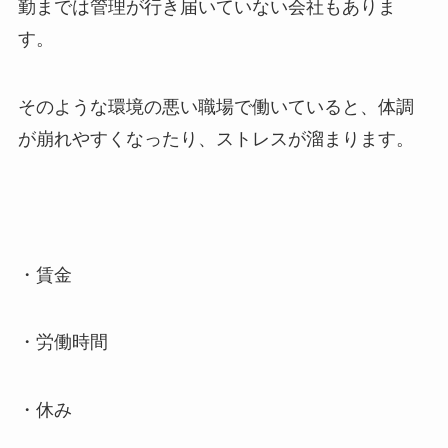
勤までは管理が行き届いていない会社もありま
す。
そのような環境の悪い職場で働いていると、体調
が崩れやすくなったり、ストレスが溜まります。
・賃金
・労働時間
・休み