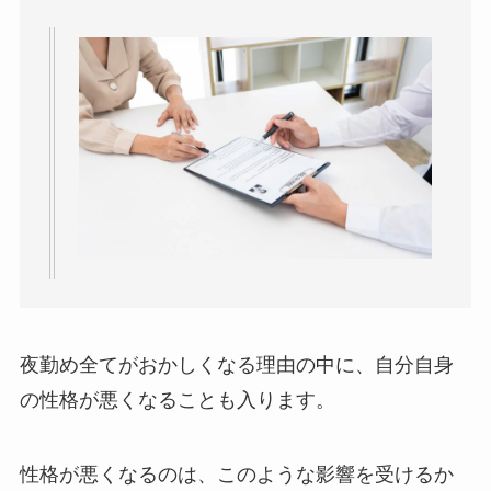
夜勤め全てがおかしくなる理由の中に、自分自身
の性格が悪くなることも入ります。
性格が悪くなるのは、このような影響を受けるか