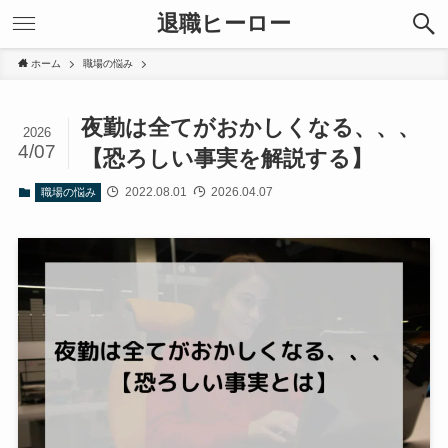
退職ヒーロー
ホーム
職場の悩み
夜勤は全てがおかしくなる、、、
2026
4/07
【恐ろしい事実を解説する】
2022.08.01
2026.04.07
職場の悩み