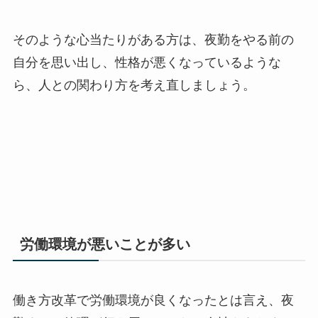
そのような心当たりがある方は、夜勤をやる前の
自分を思い出し、性格が悪くなっているような
ら、人との関わり方を考え直しましょう。
労働環境が悪いことが多い
働き方改革で労働環境が良くなったとは言え、夜