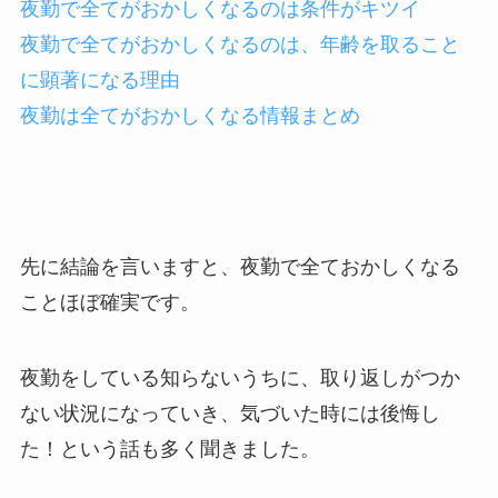
夜勤で全てがおかしくなるのは条件がキツイ
夜勤で全てがおかしくなるのは、年齢を取ること
に顕著になる理由
夜勤は全てがおかしくなる情報まとめ
先に結論を言いますと、夜勤で全ておかしくなる
ことほぼ確実です。
夜勤をしている知らないうちに、取り返しがつか
ない状況になっていき、気づいた時には後悔し
た！という話も多く聞きました。