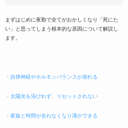
まずはじめに夜勤で全てがおかしくなり「死にた
い」と思ってしまう根本的な原因について解説し
ます。
・自律神経やホルモンバランスが崩れる
・太陽光を浴びれず、リセットされない
・家族と時間が合わなくなり溝ができる