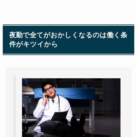
夜勤で全てがおかしくなるのは働く条
件がキツイから