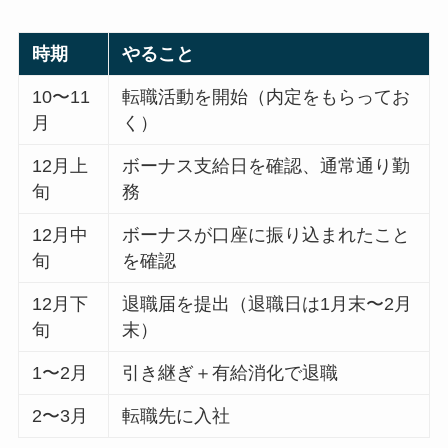
時期
やること
10〜11
転職活動を開始（内定をもらってお
月
く）
12月上
ボーナス支給日を確認、通常通り勤
旬
務
12月中
ボーナスが口座に振り込まれたこと
旬
を確認
12月下
退職届を提出（退職日は1月末〜2月
旬
末）
1〜2月
引き継ぎ＋有給消化で退職
2〜3月
転職先に入社