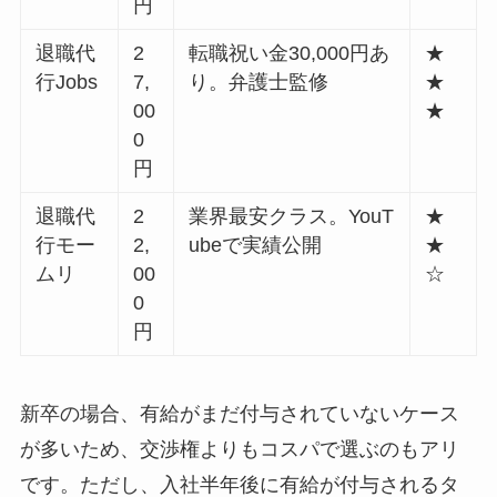
円
退職代
2
転職祝い金30,000円あ
★
行Jobs
7,
り。弁護士監修
★
00
★
0
円
退職代
2
業界最安クラス。YouT
★
行モー
2,
ubeで実績公開
★
ムリ
00
☆
0
円
新卒の場合、有給がまだ付与されていないケース
が多いため、交渉権よりもコスパで選ぶのもアリ
です。ただし、入社半年後に有給が付与されるタ