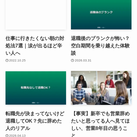
仕事に行きたくない朝の対
退職後のブランクが怖い？
処法7選｜涙が出るほど辛
空白期間を乗り越えた体験
い人へ
談
2022.10.25
2026.03.31
転職先が決まってないけど
【事実】新卒でも営業辞め
退職してOK？先に辞めた
たいと思ってる人へ見てほ
人のリアル
しい、営業8年目の思うこ
と
2026.04.13