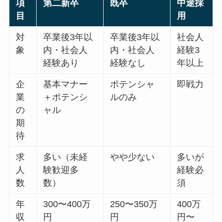
項
第二新卒
既卒
中途採
目
用
対
卒業後3年以
卒業後3年以
社会人
象
内・社会人
内・社会人
経験3
経験あり
経験なし
年以上
企
基本マナー
ポテンシャ
即戦力
業
＋ポテンシ
ルのみ
の
ャル
期
待
求
多い（未経
やや少ない
多いが
人
験歓迎多
経験必
数
数）
須
年
300〜400万
250〜350万
400万
収
円
円
円〜