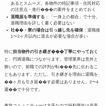
あるとスムーズ。各物件の特記事項・住民対応
の注意点・進行���の案件をまとめておく
退職届を準備する
：「一身上の都合」で十分。
退職理由を詳しく書く必要はない
社��・寮の場合は引っ越し先を確保
：退職後
1〜2ヶ月以内に退去が必要な場合が多い
特に
担当物件の引き継ぎ���丁寧にやっておく
と、円満退職につながります。管理業界は意外と
狭いので、前職での評判が転���先に伝わるこ
ともあります。ただし、引き継ぎを理由に退職を
��ヶ月も引き延��す必要はありません。2〜4
週��で十分です。
東急コミュニティーは大手なので福利厚生は充実