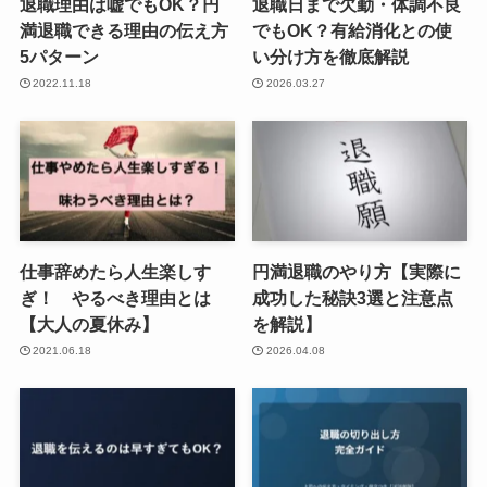
退職理由は嘘でもOK？円
退職日まで欠勤・体調不良
満退職できる理由の伝え方
でもOK？有給消化との使
5パターン
い分け方を徹底解説
2022.11.18
2026.03.27
仕事辞めたら人生楽しす
円満退職のやり方【実際に
ぎ！ やるべき理由とは
成功した秘訣3選と注意点
【大人の夏休み】
を解説】
2021.06.18
2026.04.08